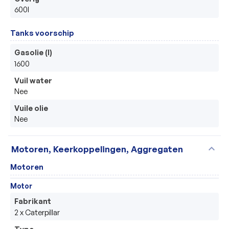
600l
Tanks voorschip
Gasolie (l)
1600
Vuil water
Nee
Vuile olie
Nee
expand_more
Motoren, Keerkoppelingen, Aggregaten
Motoren
Motor
Fabrikant
2 x Caterpillar
Type