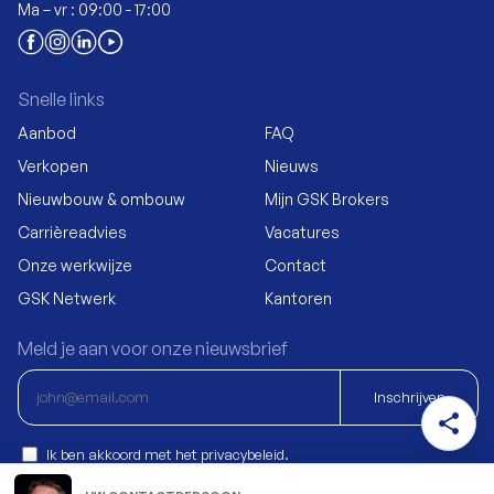
Ma – vr : 09:00 - 17:00
Snelle links
Aanbod
FAQ
Verkopen
Nieuws
Nieuwbouw & ombouw
Mijn GSK Brokers
Carrièreadvies
Vacatures
Onze werkwijze
Contact
GSK Netwerk
Kantoren
Meld je aan voor onze nieuwsbrief
Inschrijven
share
Ik ben akkoord met het privacybeleid.