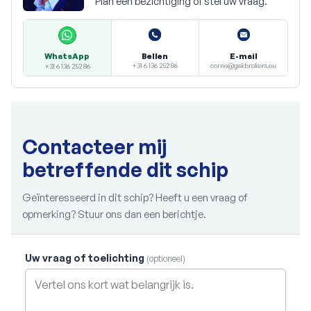
Plan een bezichtiging of stel uw vraag.
Bellen
E-mail
WhatsApp
+31 6 136 252 86
corne@gskbrokers.eu
+31 6 136 252 86
Contacteer mij
betreffende dit schip
Geïnteresseerd in dit schip? Heeft u een vraag of
opmerking? Stuur ons dan een berichtje.
Uw vraag of toelichting
(optioneel)