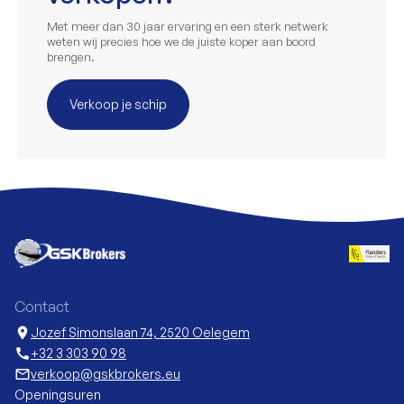
Met meer dan 30 jaar ervaring en een sterk netwerk
weten wij precies hoe we de juiste koper aan boord
brengen.
Verkoop je schip
Contact
location_on
Jozef Simonslaan 74, 2520 Oelegem
call
+32 3 303 90 98
mail_outline
verkoop@gskbrokers.eu
Openingsuren