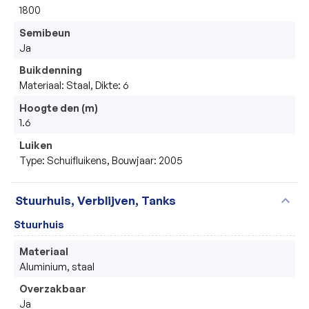
1800
Semibeun
Ja
Buikdenning
Materiaal: Staal, Dikte: 6
Hoogte den (m)
1.6
Luiken
Type: Schuifluikens, Bouwjaar: 2005
expand_more
Stuurhuis, Verblijven, Tanks
Stuurhuis
Materiaal
Aluminium, staal
Overzakbaar
Ja