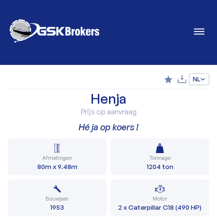
NL
Henja
Prijs op aanvraag
Hé ja op koers !
Afmetingen
Tonnage
80m x 9.48m
1204 ton
Bouwjaar
Motor
1953
2 x Caterpillar C18 (490 HP)