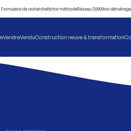
Formulaire de recherche
Notre méthode
Réseau GSK
Mon déménag
re
Vendre
Vendu
Construction neuve & transformation
Co