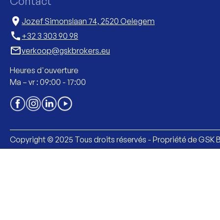
Contact
location_on
Jozef Simonslaan 74, 2520 Oelegem
call
+32 3 303 90 98
mail_outline
verkoop@gskbrokers.eu
Heures d'ouverture
Ma – vr : 09:00 - 17:00
Copyright © 2025 Tous droits réservés - Propriété de GSK 