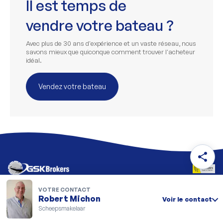
Il est temps de
vendre votre bateau ?
Avec plus de 30 ans d'expérience et un vaste réseau, nous
savons mieux que quiconque comment trouver l'acheteur
idéal.
Vendez votre bateau
share
VOTRE CONTACT
Contact
Robert Michon
Voir le contact
Scheepsmakelaar
location_on
Jozef Simonslaan 74, 2520 Oelegem