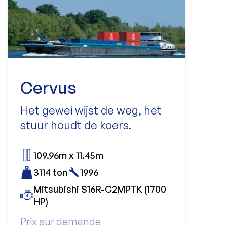
Cervus
Het gewei wijst de weg, het
stuur houdt de koers.
109.96m x 11.45m
3114 ton
1996
Mitsubishi S16R-C2MPTK (1700
HP)
Prix sur demande