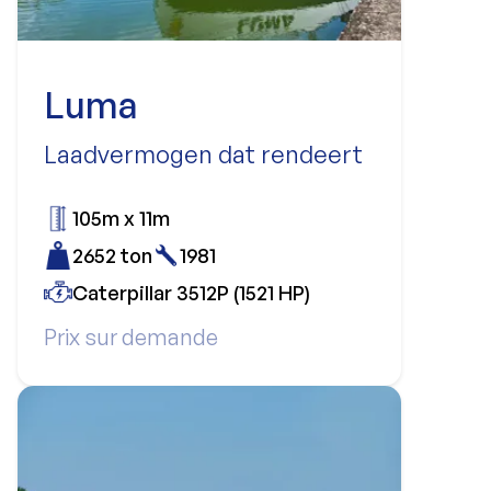
Luma
Laadvermogen dat rendeert
105m x 11m
2652 ton
1981
Caterpillar 3512P (1521 HP)
Prix sur demande