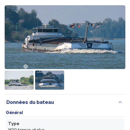
expand_more
Données du bateau
Général
Type
1500 tonnes et plus