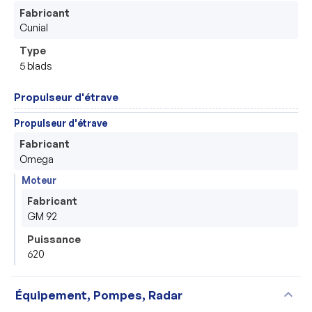
Fabricant
Cunial
Type
5 blads
Propulseur d'étrave
Propulseur d'étrave
Fabricant
Omega
Moteur
Fabricant
GM 92
Puissance
620
expand_more
Équipement, Pompes, Radar