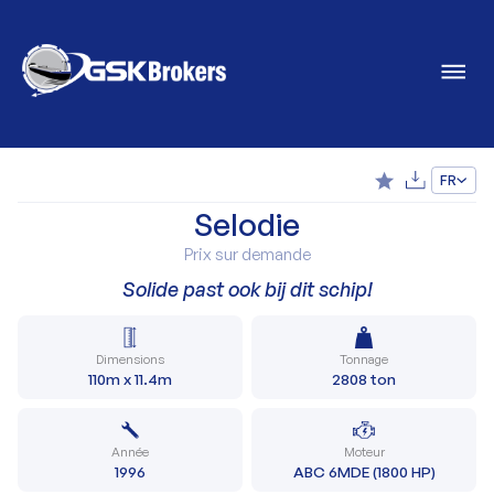
FR
Selodie
Prix sur demande
Solide past ook bij dit schip!
Dimensions
Tonnage
110m x 11.4m
2808 ton
Année
Moteur
1996
ABC 6MDE (1800 HP)