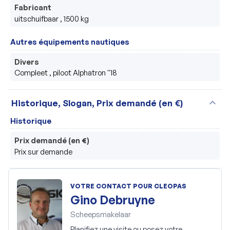
Fabricant
uitschuifbaar , 1500 kg
Autres équipements nautiques
Divers
Compleet , piloot Alphatron ''18
expand_more
Historique, Slogan, Prix demandé (en €)
Historique
Prix demandé (en €)
Prix sur demande
VOTRE CONTACT POUR CLEOPAS
Gino Debruyne
Scheepsmakelaar
Planifiez une visite ou posez votre