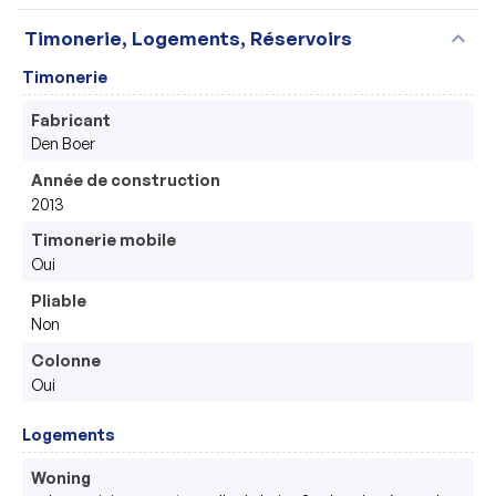
expand_more
Timonerie, Logements, Réservoirs
Timonerie
Fabricant
Den Boer
Année de construction
2013
Timonerie mobile
Oui
Pliable
Non
Colonne
Oui
Logements
Woning