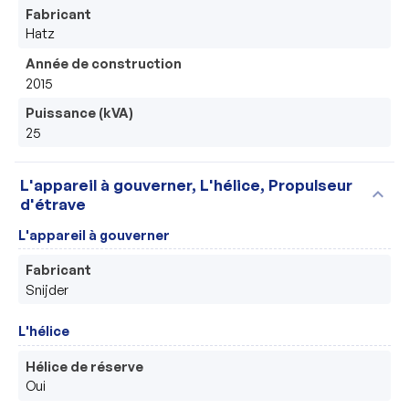
Fabricant
Hatz
Année de construction
2015
Puissance (kVA)
25
L'appareil à gouverner, L'hélice, Propulseur
expand_more
d'étrave
L'appareil à gouverner
Fabricant
Snijder
L'hélice
Hélice de réserve
Oui