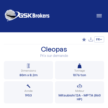
FR
Cleopas
Prix sur demande
Dimensions
Tonnage
80m x 8.2m
1076 ton
Année
Moteur
1953
Mitsubishi 12A - MPTA (860
HP)